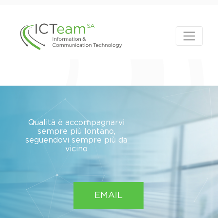
Qualità è accompagnarvi
sempre più lontano,
seguendovi sempre più da
vicino
EMAIL